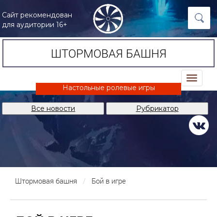
Сайт рекомендован
для аудитории 16+
ШТОРМОВАЯ БАШНЯ
trk
Настольные ролевые игры
Все новости
Рубрикатор
Штормовая башня
Бой в игре