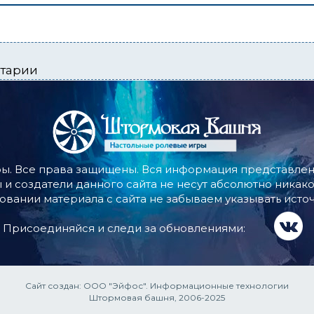
нтарии
ы. Все права защищены. Вся информация представлена
 и создатели данного сайта не несут абсолютно никако
овании материала с сайта не забываем указывать источ
Присоединяйся и следи за обновлениями:
Сайт создан:
ООО "Эйфос". Информационные технологии
Штормовая башня, 2006-2025