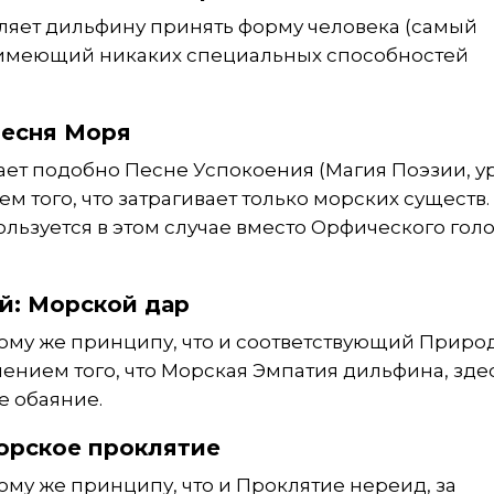
ляет дильфину принять форму человека (самый
 имеющий никаких специальных способностей
Песня Моря
ает подобно Песне Успокоения (Магия Поэзии, у
ем того, что затрагивает только морских существ.
льзуется в этом случае вместо Орфического голо
й: Морской дар
 тому же принципу, что и соответствующий Прир
чением того, что Морская Эмпатия дильфина, зде
е обаяние.
орское проклятие
тому же принципу, что и Проклятие нереид, за