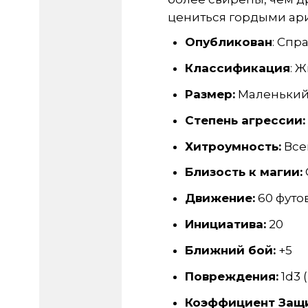
цениться гордыми ар
Опубликован
: Спр
Классификация
: 
Размер:
Маленьки
Степень агрессии:
Хитроумность:
Всег
Близость к магии:
Движение:
60 футов
Инициатива:
20
Ближний бой:
+5
Повреждения:
1d3 
Коэффициент Защ