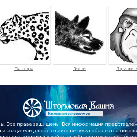
Пантера
Гиены
Гориллы 
ы. Все права защищены. Вся информация представлена
 и создатели данного сайта не несут абсолютно никако
овании материала с сайта не забываем указывать источ