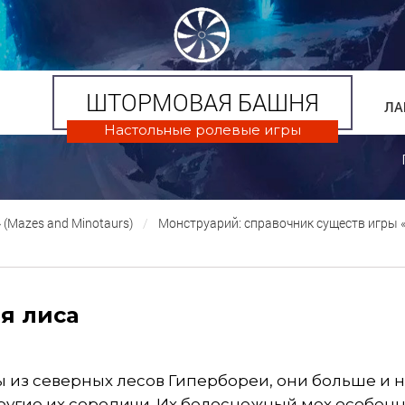
ШТОРМОВАЯ БАШНЯ
ЛА
Настольные ролевые игры
(Mazes and Minotaurs)
Монструарий: справочник существ игры
я лиса
ы из северных лесов Гипербореи, они больше и 
ругие их сородичи. Их белоснежный мех особен