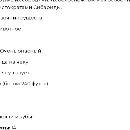
истократами Сибариды.
авочник существ
Животное
й
Очень опасный
да на чеку
Отсутствует
 (бегом 240 футов)
(когти и зубы)
иты:
14