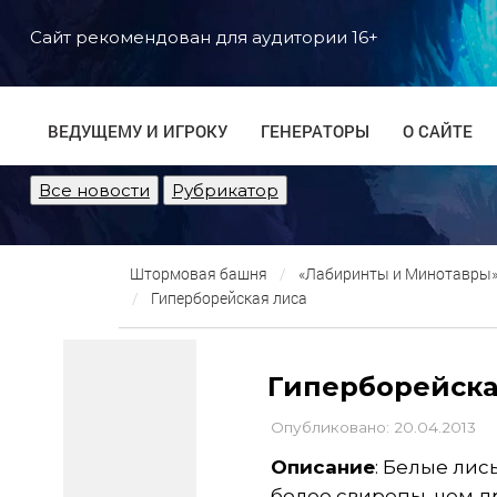
Сайт рекомендован для аудитории 16+
ВЕДУЩЕМУ И ИГРОКУ
ГЕНЕРАТОРЫ
О САЙТЕ
Все новости
Рубрикатор
Штормовая башня
«Лабиринты и Минотавры» 
Гиперборейская лиса
Гиперборейска
Опубликовано: 20.04.2013
Описание
: Белые лис
более свирепы, чем д