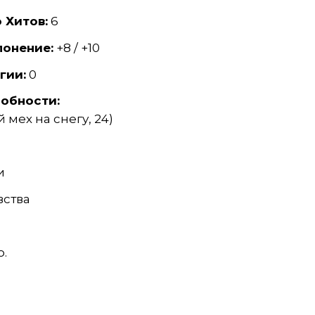
 Хитов:
6
лонение:
+8 / +10
гии:
0
обности:
мех на снегу, 24)
и
вства
.