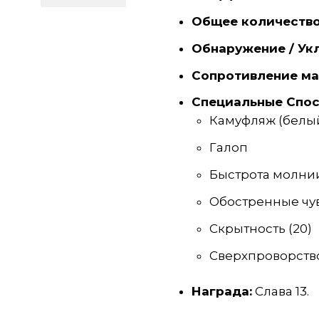
Общее количество
Обнаружение / Ук
Сопротивление ма
Специальные Спос
Камуфляж (белый 
Галоп
Быстрота молни
Обостренные чу
Скрытность (20)
Сверхпроворство
Награда:
Слава 13.