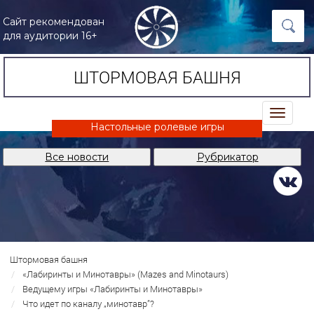
Сайт рекомендован
для аудитории 16+
ШТОРМОВАЯ БАШНЯ
trk
Настольные ролевые игры
Все новости
Рубрикатор
Штормовая башня
«Лабиринты и Минотавры» (Mazes and Minotaurs)
Ведущему игры «Лабиринты и Минотавры»
Что идет по каналу „минотавр”?