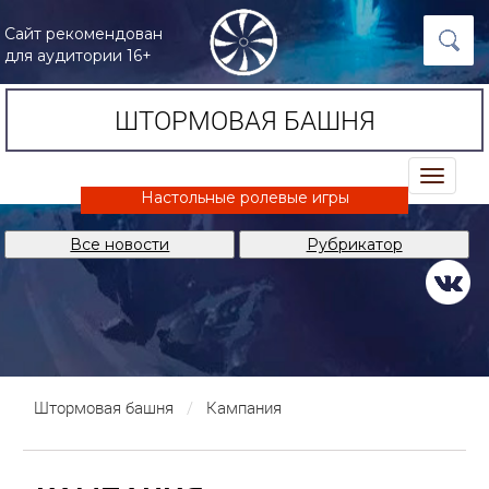
Сайт рекомендован
для аудитории 16+
ШТОРМОВАЯ БАШНЯ
trk
Настольные ролевые игры
Все новости
Рубрикатор
Штормовая башня
Кампания