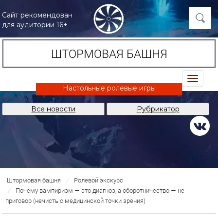
Сайт рекомендован
для аудитории 16+
ШТОРМОВАЯ БАШНЯ
trk
Настольные ролевые игры
Все новости
Рубрикатор
Штормовая башня
Ролевой экскурс
Почему вампиризм — это диагноз, а оборотничество — не
приговор (нечисть с медицинской точки зрения)