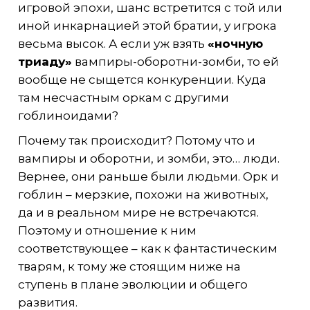
игровой эпохи, шанс встретится с той или
иной инкарнацией этой братии, у игрока
весьма высок. А если уж взять
«ночную
триаду»
вампиры-оборотни-зомби, то ей
вообще не сыщется конкуренции. Куда
там несчастным оркам с другими
гоблиноидами?
Почему так происходит? Потому что и
вампиры и оборотни, и зомби, это… люди.
Вернее, они раньше были людьми. Орк и
гоблин – мерзкие, похожи на животных,
да и в реальном мире не встречаются.
Поэтому и отношение к ним
соответствующее – как к фантастическим
тварям, к тому же стоящим ниже на
ступень в плане эволюции и общего
развития.