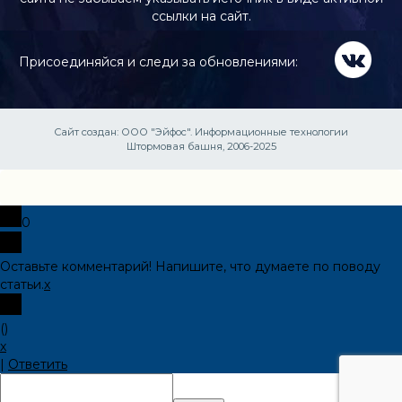
ссылки на сайт.
Присоединяйся и следи за обновлениями:
Сайт создан:
ООО "Эйфос". Информационные технологии
Штормовая башня, 2006-2025
0
Оставьте комментарий! Напишите, что думаете по поводу
статьи.
x
(
)
x
|
Ответить