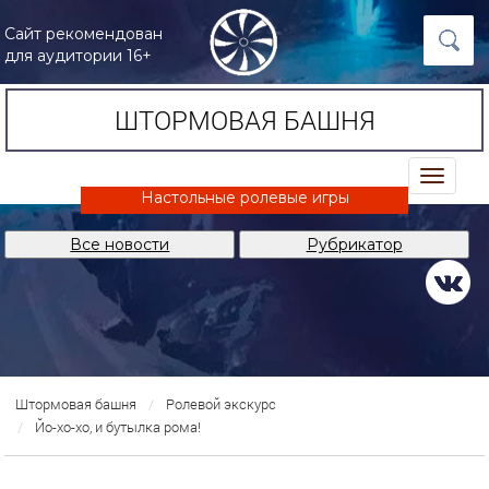
Сайт рекомендован
для аудитории 16+
ШТОРМОВАЯ БАШНЯ
trk
Настольные ролевые игры
Все новости
Рубрикатор
Штормовая башня
Ролевой экскурс
Йо-хо-хо, и бутылка рома!