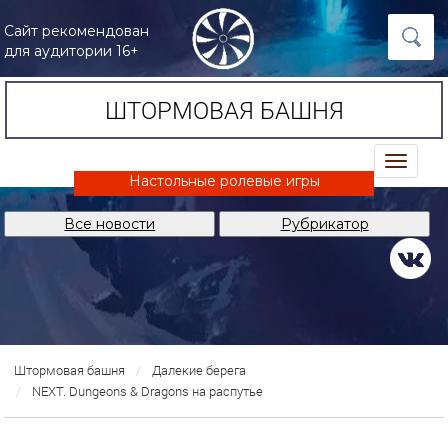
Сайт рекомендован
для аудитории 16+
ШТОРМОВАЯ БАШНЯ
trk
Настольные ролевые игры
Все новости
Рубрикатор
Штормовая башня
Далекие берега
NEXT. Dungeons & Dragons на распутье