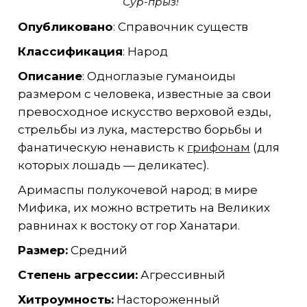
Сур-прыз!
Опубликовано
: Справочник существ
Классификация
: Народ
Описание
: Одноглазые гуманоиды
размером с человека, известные за свои
превосходное искусство верховой езды,
стрельбы из лука, мастерство борьбы и
фанатическую ненависть к
грифонам
(для
которых лошадь — деликатес).
Аримаспы полукочевой народ; в мире
Мифика, их можно встретить на Великих
равнинах к востоку от гор Ханатари.
Размер:
Средний
Степень агрессии:
Агрессивный
Хитроумность:
Настороженный