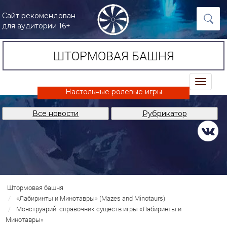
Сайт рекомендован
для аудитории 16+
ШТОРМОВАЯ БАШНЯ
trk
Настольные ролевые игры
Все новости
Рубрикатор
Штормовая башня
«Лабиринты и Минотавры» (Mazes and Minotaurs)
Монструарий: справочник существ игры «Лабиринты и
Минотавры»