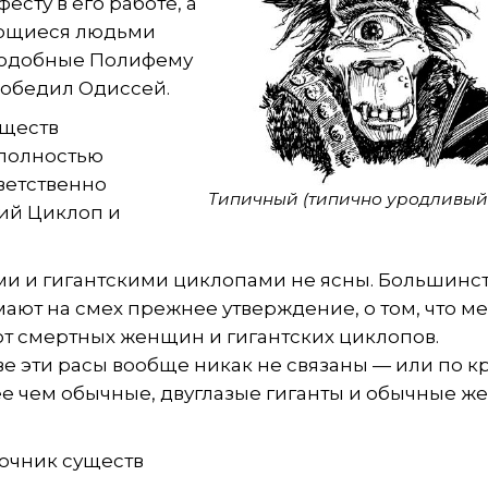
фесту в его работе, а
ающиеся людьми
подобные Полифему
победил Одиссей.
уществ
 полностью
ветственно
Типичный (типично уродливый
ий Циклоп и
и и гигантскими циклопами не ясны. Большинс
ают на смех прежнее утверждение, о том, что 
т смертных женщин и гигантских циклопов.
ве эти расы вообще никак не связаны — или по 
ее чем обычные, двуглазые гиганты и обычные же
вочник существ