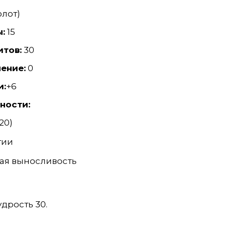
олот)
:
15
итов:
30
ение:
0
и:
+6
ности:
20)
гии
ая выносливость
удрость 30.