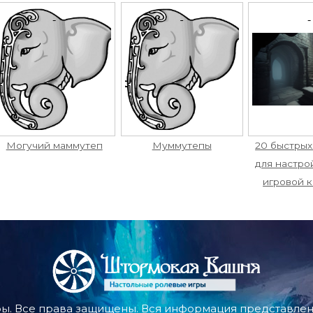
Могучий маммутеп
Муммутепы
20 быстрых
для настро
игровой 
ы. Все права защищены. Вся информация представлена