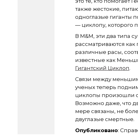
это те, кто помогает Ге
также жестокие, пит
одноглазые гиганты 
— циклопу, которого 
В M&M, эти два типа с
рассматриваются как
различные расы, соот
известные как Меньш
Гигантский Циклоп
.
Связи между меньшим
ученых теперь подним
циклопы произошли о
Возможно даже, что д
мере связаны, не бол
двуглазые смертные.
Опубликовано
: Спра