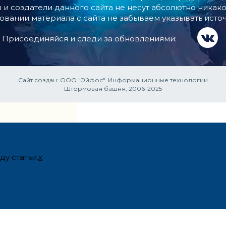
 и создатели данного сайта не несут абсолютно никако
овании материала с сайта не забываем указывать источ
Присоединяйся и следи за обновлениями:
Сайт создан:
ООО "Эйфос". Информационные технологии
Штормовая башня, 2006-2025
у статьи.
x