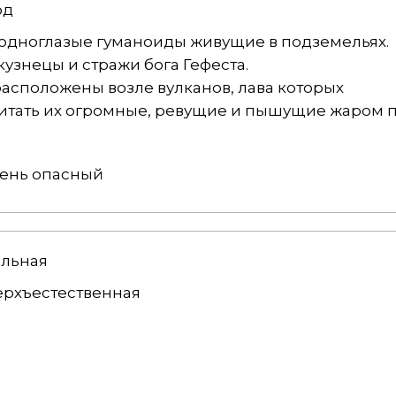
од
 одноглазые гуманоиды живущие в подземельях.
знецы и стражи бога Гефеста.
асположены возле вулканов, лава которых
питать их огромные, ревущие и пышущие жаром п
ень опасный
льная
рхъестественная