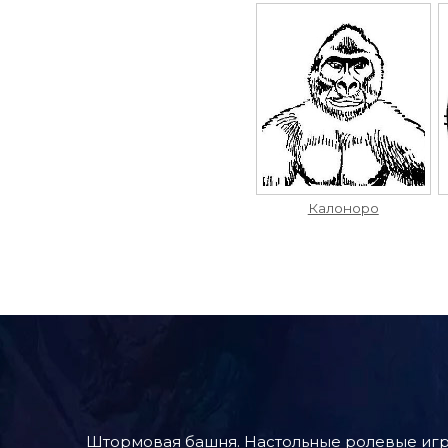
Калоноро
Штормовая башня. Настольные ролевые игр