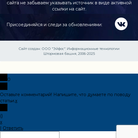
сайта не забываем указывать источник в виде активной
ссылки на сайт.
Присоединяйся и следи за обновлениями:
Сайт создан:
ООО "Эйфос". Информационные технологии
Штормовая башня, 2006-2025
0
Оставьте комментарий! Напишите, что думаете по поводу
статьи.
x
(
)
x
|
Ответить