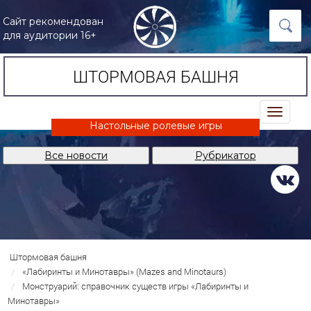
Сайт рекомендован
для аудитории 16+
ШТОРМОВАЯ БАШНЯ
trk
Настольные ролевые игры
Все новости
Рубрикатор
Штормовая башня
«Лабиринты и Минотавры» (Mazes and Minotaurs)
Монструарий: справочник существ игры «Лабиринты и
Минотавры»