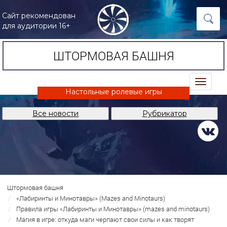
Сайт рекомендован
для аудитории 16+
ШТОРМОВАЯ БАШНЯ
trk
Настольные ролевые игры
Все новости
Рубрикатор
Штормовая башня
«Лабиринты и Минотавры» (Mazes and Minotaurs)
Правила игры «Лабиринты и Минотавры» (mazes and minotaurs)
Магия в игре: откуда маги черпают свои силы и как творят