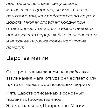
прекрасно понимая силу своего
магического царства, не имеют даже
понятия о том, как работает сила других
царств. Иными словами: колдун при
атаке элементалиста не имеет никаких
преимуществ перед любым копьеносцем,
и никакие «ну-я-же-тоже-маг!» тут не
помогут.
Царства магии
От царств магии зависит как работают
заклинания мага, откуда он черпает силу
и, что он может с её помощью творить.
Пять Царств описанных в основных
правилах (Божественное,
Элементальное, Природное, Магии