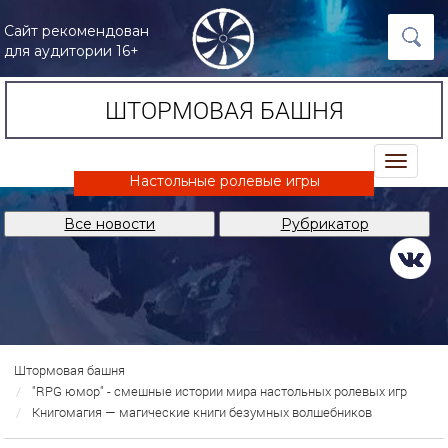
Сайт рекомендован
для аудитории 16+
ШТОРМОВАЯ БАШНЯ
trk
Настольные ролевые игры
Все новости
Рубрикатор
Штормовая башня
"RPG юмор" - смешные истории мира настольных ролевых игр
Книгомагия — магические книги безумных волшебников