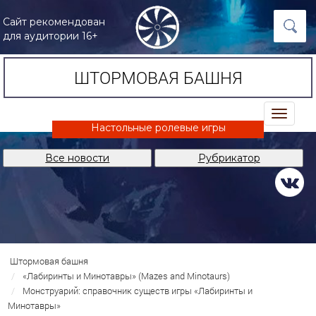
Сайт рекомендован
для аудитории 16+
ШТОРМОВАЯ БАШНЯ
trk
Настольные ролевые игры
Все новости
Рубрикатор
Штормовая башня
«Лабиринты и Минотавры» (Mazes and Minotaurs)
Монструарий: справочник существ игры «Лабиринты и
Минотавры»