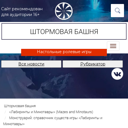
Сайт рекомендован
для аудитории 16+
ШТОРМОВАЯ БАШНЯ
trk
Настольные ролевые игры
Все новости
Рубрикатор
Штормовая башня
«Лабиринты и Минотавры» (Mazes and Minotaurs)
Монструарий: справочник существ игры «Лабиринты и
Минотавры»