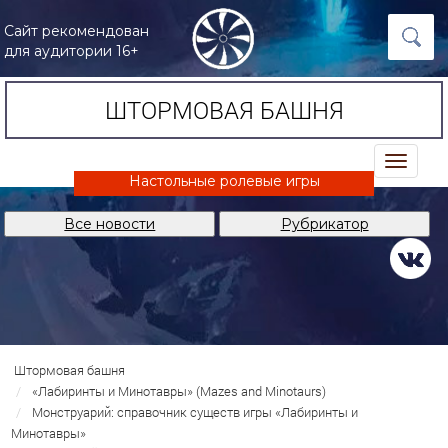
Сайт рекомендован
для аудитории 16+
ШТОРМОВАЯ БАШНЯ
trk
Настольные ролевые игры
Все новости
Рубрикатор
Штормовая башня
«Лабиринты и Минотавры» (Mazes and Minotaurs)
Монструарий: справочник существ игры «Лабиринты и
Минотавры»