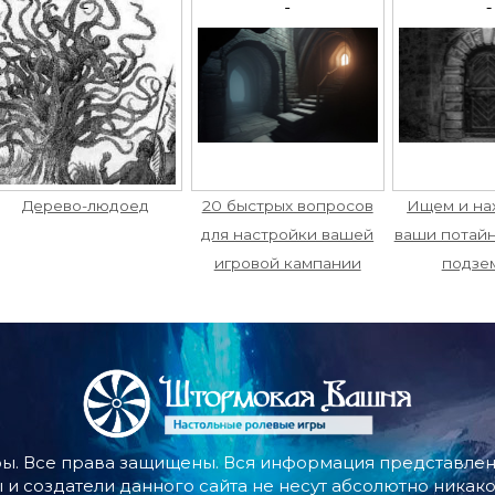
Дерево-людоед
20 быстрых вопросов
Ищем и на
для настройки вашей
ваши потайн
игровой кампании
подзе
ы. Все права защищены. Вся информация представлена
 и создатели данного сайта не несут абсолютно никако