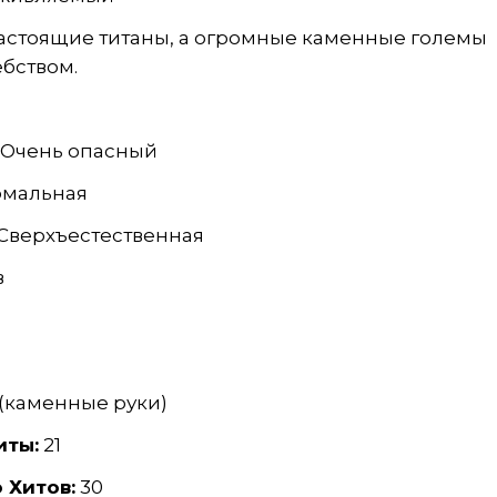
 настоящие титаны, а огромные каменные големы
бством.
Очень опасный
мальная
Сверхъестественная
в
(каменные руки)
иты:
21
 Хитов:
30