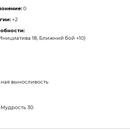
лонение:
0
гии:
+2
обности:
(Инициатива 18, Ближний бой +10)
нная выносливость
 Мудрость 30.