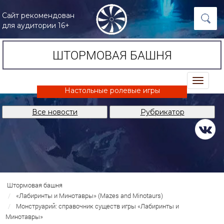
Сайт рекомендован
для аудитории 16+
ШТОРМОВАЯ БАШНЯ
trk
Настольные ролевые игры
Все новости
Рубрикатор
Штормовая башня
«Лабиринты и Минотавры» (Mazes and Minotaurs)
Монструарий: справочник существ игры «Лабиринты и
Минотавры»