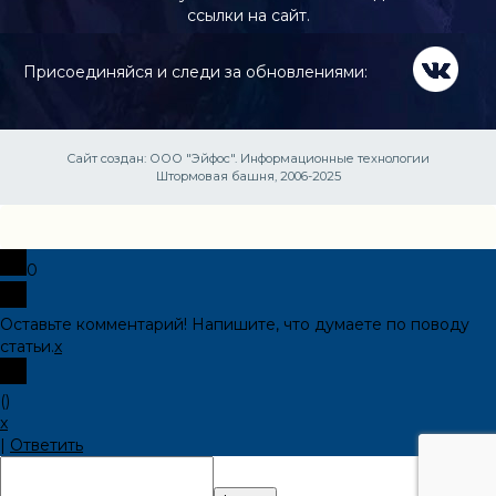
ссылки на сайт.
Присоединяйся и следи за обновлениями:
Сайт создан:
ООО "Эйфос". Информационные технологии
Штормовая башня, 2006-2025
0
Оставьте комментарий! Напишите, что думаете по поводу
статьи.
x
(
)
x
|
Ответить