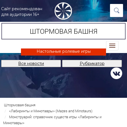
Сайт рекомендован
для аудитории 16+
ШТОРМОВАЯ БАШНЯ
trk
Настольные ролевые игры
Все новости
Рубрикатор
Штормовая башня
«Лабиринты и Минотавры» (Mazes and Minotaurs)
Монструарий: справочник существ игры «Лабиринты и
Минотавры»