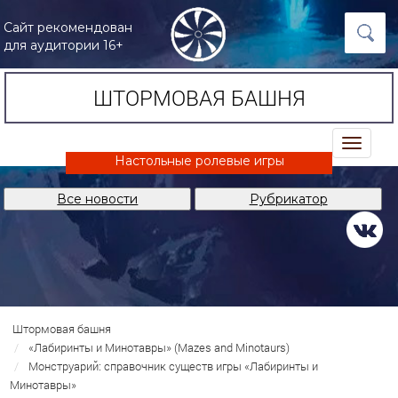
Сайт рекомендован
для аудитории 16+
ШТОРМОВАЯ БАШНЯ
trk
Настольные ролевые игры
Все новости
Рубрикатор
Штормовая башня
«Лабиринты и Минотавры» (Mazes and Minotaurs)
Монструарий: справочник существ игры «Лабиринты и
Минотавры»