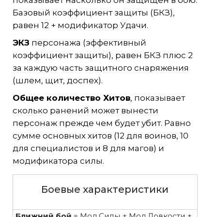
показывает насколько он защищен в бою.
Базовый коэффициент защиты (БКЗ),
равен 12 + модификатор Удачи.
ЭКЗ
персонажа (эффективный
коэффициент защиты), равен БКЗ плюс 2
за каждую часть защитного снаряжения
(шлем, щит, доспех).
Общее количество Хитов
, показывает
сколько ранений может вынести
персонаж прежде чем будет убит. Равно
сумме основных хитов (12 для воинов, 10
для специалистов и 8 для магов) и
модификатора силы.
Боевые характеристики
Ближний бой
= Мод.Силы + Мод.Ловкости +