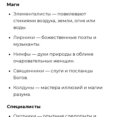
Маги
Элементалисты
— повелевают
стихиями воздуха, земли, огня или
воды.
Лирники
— божественные поэты и
музыканты.
Нимфы
— духи природы в облике
очаровательных женщин.
Священники
— слуги и посланцы
Богов.
Колдуны
— мастера иллюзий и магии
разума.
Специалисты
Охотники
— опытные следопыты и