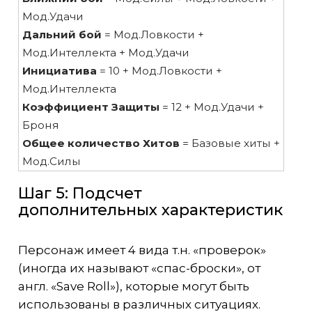
Мод.Удачи
Дальний бой
= Мод.Ловкости +
Мод.Интеллекта + Мод.Удачи
Инициатива
= 10 + Мод.Ловкости +
Мод.Интеллекта
Коэффициент Защиты
= 12 + Мод.Удачи +
Броня
Общее количество Хитов
= Базовые хиты +
Мод.Силы
Шаг 5: Подсчет
дополнительных характеристик
Персонаж имеет 4 вида т.н. «проверок»
(иногда их называют «спас-броски», от
англ. «Save Roll»), которые могут быть
использованы в различных ситуациях.