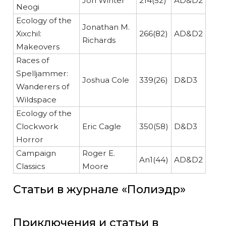
Jon Winter
214(52)
AD&D2
Neogi
Ecology of the
Jonathan M.
Xixchil:
266(82)
AD&D2
Richards
Makeovers
Races of
Spelljammer:
Joshua Cole
339(26)
D&D3
Wanderers of
Wildspace
Ecology of the
Clockwork
Eric Cagle
350(58)
D&D3
Horror
Campaign
Roger E.
An1(44)
AD&D2
Classics
Moore
Статьи в журнале «Полиэдр»
Приключения и статьи в