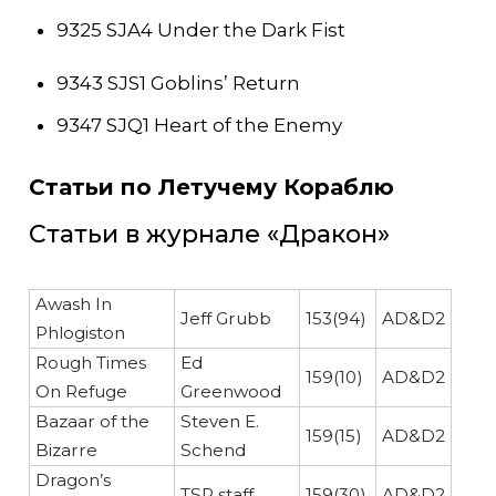
9325 SJA4 Under the Dark Fist
9343 SJS1 Goblins’ Return
9347 SJQ1 Heart of the Enemy
Статьи по Летучему Кораблю
Статьи в журнале «Дракон»
Awash In
Jeff Grubb
153(94)
AD&D2
Phlogiston
Rough Times
Ed
159(10)
AD&D2
On Refuge
Greenwood
Bazaar of the
Steven E.
159(15)
AD&D2
Bizarre
Schend
Dragon’s
TSR staff
159(30)
AD&D2