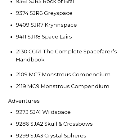
9361 SJR5 Rock of Bral
9374 SJR6 Greyspace
9409 SJR7 Krynnspace
9411 SJR8 Space Lairs
2130 CGR1 The Complete Spacefarer’s
Handbook
2109 MC7 Monstrous Compendium
2119 MC9 Monstrous Compendium
Adventures
9273 SJA1 Wildspace
9286 SJA2 Skull & Crossbows
9299 SJA3 Crystal Spheres