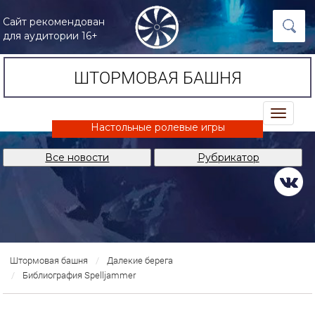
Сайт рекомендован
для аудитории 16+
ШТОРМОВАЯ БАШНЯ
trk
Настольные ролевые игры
Все новости
Рубрикатор
Штормовая башня
Далекие берега
Библиография Spelljammer