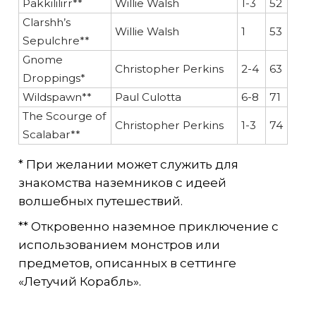
Pakkililirr**
Willie Walsh
1-3
52
Clarshh’s
Willie Walsh
1
53
Sepulchre**
Gnome
Christopher Perkins
2-4
63
Droppings*
Wildspawn**
Paul Culotta
6-8
71
The Scourge of
Christopher Perkins
1-3
74
Scalabar**
* При желании может служить для
знакомства наземников с идеей
волшебных путешествий.
** Откровенно наземное приключение с
использованием монстров или
предметов, описанных в сеттинге
«Летучий Корабль».