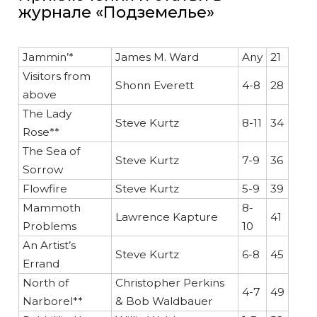
журнале «Подземелье»
Jammin’*
James M. Ward
Any
21
Visitors from
Shonn Everett
4-8
28
above
The Lady
Steve Kurtz
8-11
34
Rose**
The Sea of
Steve Kurtz
7-9
36
Sorrow
Flowfire
Steve Kurtz
5-9
39
Mammoth
8-
Lawrence Kapture
41
Problems
10
An Artist’s
Steve Kurtz
6-8
45
Errand
North of
Christopher Perkins
4-7
49
Narborel**
& Bob Waldbauer