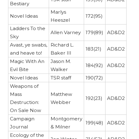
Bestiary
Marlys
Novel Ideas
172(95)
Heeszel
Ladders To the
Allen Varney
179(89)
AD&D2
Sky
Avast, ye swabs,
Richard L.
183(21)
AD&D2
and heave to!
Baker III
Magic With An
Jason M.
184(92)
AD&D2
Evil Bite
Walker
Novel Ideas
TSR staff
190(72)
Weapons of
Mass
Matthew
192(23)
AD&D2
Destruction:
Webber
On Sale Now
Campaign
Montgomery
199(48)
AD&D2
Journal
& Milner
Ecology of the