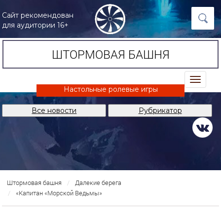
Сайт рекомендован
для аудитории 16+
ШТОРМОВАЯ БАШНЯ
trk
Настольные ролевые игры
Все новости
Рубрикатор
Штормовая башня
Далекие берега
«Капитан «Морской Ведьмы»