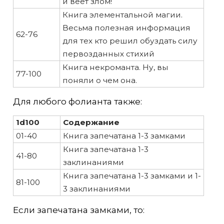
и веет злом!
Книга элементальной магии.
Весьма полезная информация
62-76
для тех кто решил обуздать силу
первозданных стихий
Книга некроманта. Ну, вы
77-100
поняли о чем она.
Для любого фолианта также:
1d100
Содержание
01-40
Книга запечатана 1-3 замками
Книга запечатана 1-3
41-80
заклинаниями
Книга запечатана 1-3 замками и 1-
81-100
3 заклинаниями
Если запечатана замками, то: