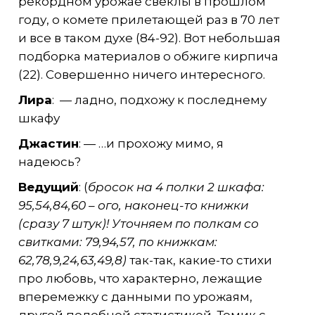
рекордном урожае свёклы в прошлом
году, о комете прилетающей раз в 70 лет
и все в таком духе (84-92). Вот небольшая
подборка материалов о обжиге кирпича
(22). Совершенно ничего интересного.
Лира
: — ладно, подхожу к последнему
шкафу
Джастин
: — …и прохожу мимо, я
надеюсь?
Ведущий
: (
бросок на 4 полки 2 шкафа:
95,54,84,60 – ого, наконец-то книжки
(сразу 7 штук)! Уточняем по полкам со
свитками: 79,94,57, по книжкам:
62,78,9,24,63,49,8)
так-так, какие-то стихи
про любовь, что характерно, лежащие
вперемежку с данными по урожаям,
другой подобной статистикой. Томик с