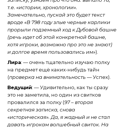
т.е. «истории, хронологии».
Замечательно, пускай это будет текст
вроде «В 798 году злые черные карлики
прорыли подземный ход к Дубовой башне
(речь идет об этой конкретной башне,
хотя игроки, возможно про это не знают)
и долгое время пользовались им»
).
Лира
: — очень тщательно изучаю полку
на предмет ещё каких-нибудь тайн
(
проверка на внимательность
— Успех).
Ведущий
: — Удивительно, как ты сразу
это не заметила, но один из свитков
провалился за полку (
97 – вторая
секретная записка, снова
«историческая». Да, я жадный и не стал
давать игрокам волшебный свиток. На