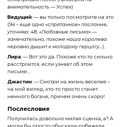
внимательность
— Успех)
Ведущий
: — вы только посмотрите на это
(
94 – ещё одно «спрятанное» послание,
уточняю: 48. «Любовные письма» —
замечательно, похоже наша королева
неровно дышит к молодому герцогу…
).
Лира
: — Вот это да. Похоже кто-то сильно
расстроится, если узнает об этом
письме…
Джастин
: — Смотри на жизнь веселее –
на мой взгляд, кто-то просто станет
немного богаче, причем очень скоро!
Послесловие
Получилась довольно милая сценка, а? А
могли бы просто обыскали-побежали.