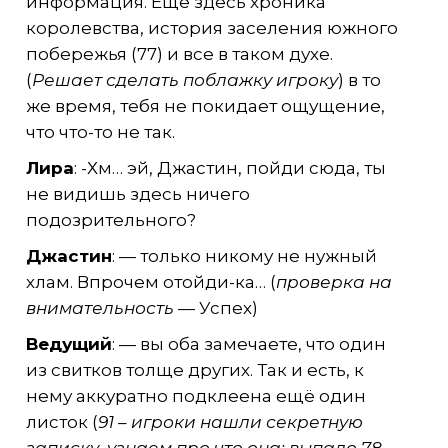
информация. Ещё здесь хроника
королевства, история заселения южного
побережья (77) и все в таком духе.
(
Решает сделать поблажку игроку
) в то
же время, тебя не покидает ощущение,
что что-то не так.
Лира
: -Хм… эй, Джастин, пойди сюда, ты
не видишь здесь ничего
подозрительного?
Джастин
: — только никому не нужный
хлам. Впрочем отойди-ка… (
проверка на
внимательность
— Успех)
Ведущий
: — вы оба замечаете, что один
из свитков толще других. Так и есть, к
нему аккуратно подклеена ещё один
листок (
91 – игроки нашли секретную
записку, узнаем про что она: выпало 78,