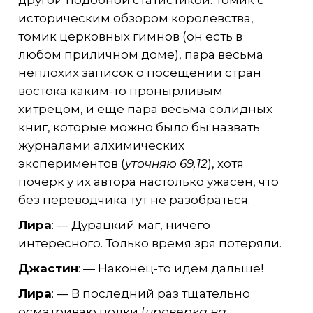
историческим обзором королевства,
томик церковных гимнов (он есть в
любом приличном доме), пара весьма
неплохих записок о посещении стран
востока каким-то пронырливым
хитрецом, и ещё пара весьма солидных
книг, которые можно было бы назвать
журналами алхимических
экспериментов (
уточняю 69,12
), хотя
почерк у их автора настолько ужасен, что
без переводчика тут не разобраться.
Лира
: — Дурацкий маг, ничего
интересного. Только время зря потеряли.
Джастин
: — Наконец-то идем дальше!
Лира
: — В последний раз тщательно
осматриваю полки (
проверка на