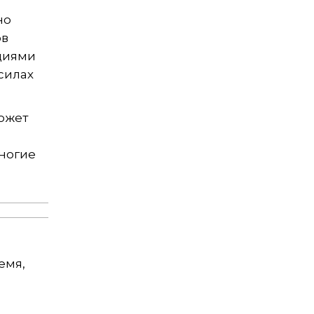
но
ов
ициями
силах
ожет
ногие
емя,