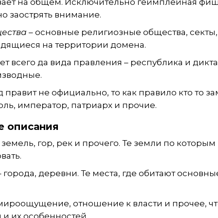
вает на общем. Исключительно геймплейная фиш
но заострять внимание.
щества
– основные религиозные общества, секты,
одящиеся на территории домена.
ет всего да вида правления – республика и дикта
изводные.
д правит не официально, то как правило кто то з
роль, император, патриарх и прочие.
е описания
земель, гор, рек и прочего. Те земли по которым
вать.
 города, деревни. Те места, где обитают основн
 мироощущение, отношение к власти и прочее, ч
 и их особенностей.