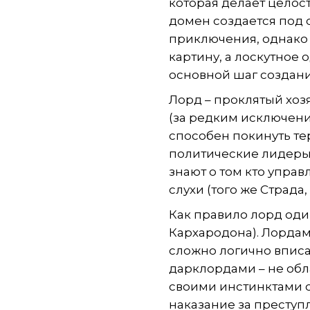
которая делает целос
домен создается под
приключения, однако 
картину, а лоскутное
основной шаг создани
Лорд – проклятый хоз
(за редким исключени
способен покинуть те
политические лидеры,
знают о том кто управ
слухи (того же Страда,
Как правило лорд один
Кархародона). Лордам
сложно логично вписат
дарклордами – не об
своими инстинктами су
наказание за преступ