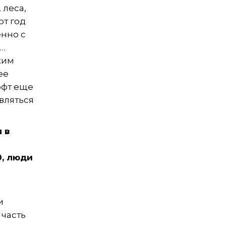
 леса,
от год
енно с
о…
ким
ее
офт еще
вляться
 в
0, люди
и
 часть