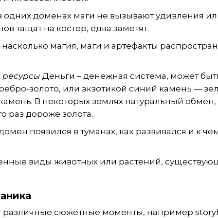
в одних доменах маги не вызывают удивления ил
нов тащат на костер, едва заметят.
 насколько магия, маги и артефакты распростра
, ресурсы
Деньги – денежная система, может быт
ебро-золото, или экзотикой синий камень — з
камень. В некоторых землях натуральный обмен, 
о раз дороже золота.
 домен появился в туманах, как развивался и к чем
енные виды животных или растений, существую
ханика
 различные сюжетные моменты, например story