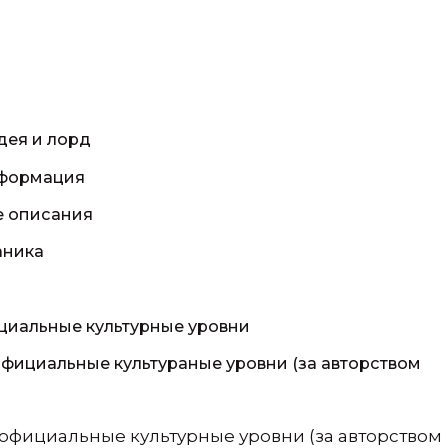
идея и лорд
нформация
е описания
аника
циальные культурные уровни
официальные культураные уровни (за авторством
официальные культурные уровни (за авторством