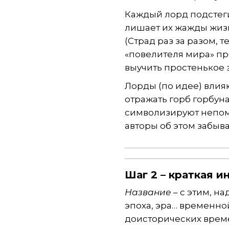
Каждый лорд подстеги
лишает их жажды жизн
(Страд раз за разом,
«повелителя мира» пр
выучить простенькое 
Лорды (по идее) влия
отражать горб горбуна
символизируют непом
авторы об этом забыва
Шаг 2 – краткая 
Название
– с этим, на
эпоха, эра… временно
доисторических време