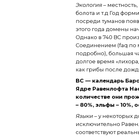
Экология
– местность,
болота и т.д Год форми
посреди туманов появ
этого года домены на
Однако в 740 ВС про
Соединением (faq по 
подробно), большая ч
долгое время «лихора
как грибы после дожд
BC — календарь Баро
Ядре Равенлофта Нас
количестве они прож
– 80%, эльфы – 10%, о
Языки
– у некоторых 
исключительно Равенло
соответствуют реальн