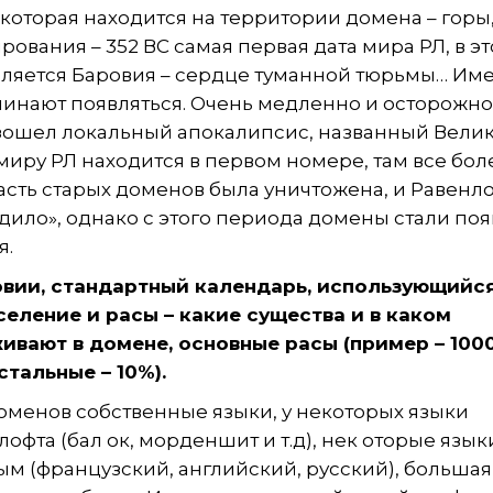
 которая находится на территории домена – горы,
рования – 352 ВС самая первая дата мира РЛ, в эт
ляется Баровия – сердце туманной тюрьмы… Им
чинают появляться. Очень медленно и осторожн
изошел локальный апокалипсис, названный Вели
миру РЛ находится в первом номере, там все бол
асть старых доменов была уничтожена, и Равенл
дило», однако с этого периода домены стали поя
я.
вии, стандартный календарь, использующийся
еление и расы – какие существа и в каком
ивают в домене, основные расы (пример – 100
стальные – 10%).
доменов собственные языки, у некоторых языки
фта (бал ок, морденшит и т.д), нек оторые язык
ым (французский, английский, русский), большая