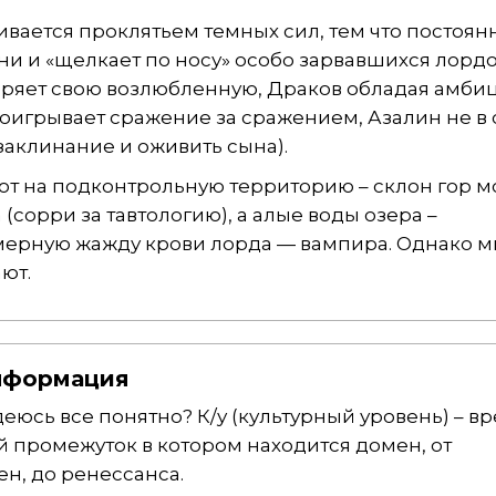
вается проклятьем темных сил, тем что постоян
и и «щелкает по носу» особо зарвавшихся лорд
 теряет свою возлюбленную, Драков обладая амб
оигрывает сражение за сражением, Азалин не в 
заклинание и оживить сына).
ют на подконтрольную территорию – склон гор м
 (сорри за тавтологию), а алые воды озера –
ерную жажду крови лорда — вампира. Однако м
ют.
информация
деюсь все понятно? К/у (культурный уровень) – вр
й промежуток в котором находится домен, от
н, до ренессанса.