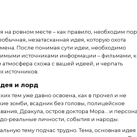
 на ровном месте – как правило, необходим по
необычная, незатасканная идея, которую охота
омена. После понимая сути идеи, необходимо
димыми источниками информации – фильмами, 
 атмосфера схожа с вашей идеей, и черпать
х источников.
идея и лорд
ких тем уже давно освоена, как в прочел и не
кие зомби, всадник без головы, полицейское
ьвания, Дракула, остров доктора Мора… и персон
вдо-реальные личности, события и народы.
альную тему подчас трудно. Тема, основная идея