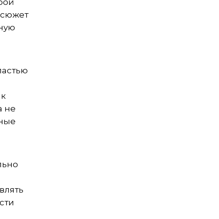
рой
 сюжет
тную
ластью
ак
а не
сные
льно
влять
ести