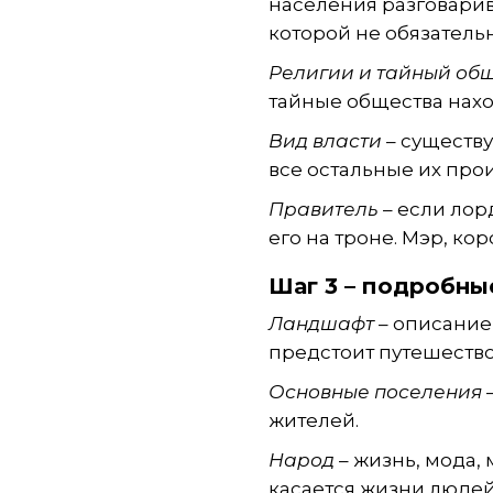
населения разговари
которой не обязатель
Религии и тайный об
тайные общества нах
Вид власти
– существу
все остальные их про
Правитель
– если лор
его на троне. Мэр, ко
Шаг 3 – подробны
Ландшафт
– описание 
предстоит путешество
Основные поселения
–
жителей.
Народ
– жизнь, мода,
касается жизни людей