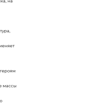
ка, на
тура,
аменяет
 героям
ые массы
то