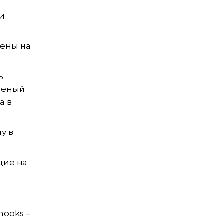
и
нены на
ь
еленый
а в
у в
щие на
hooks –