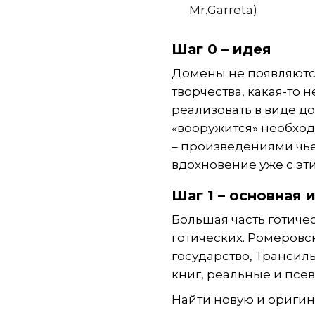
Mr.Garreta)
Шаг 0 – идея
Домены не появляются
творчества, какая-то 
реализовать в виде д
«вооружится» необхо
– произведениями чье
вдохновение уже с эти
Шаг 1 – основная 
Большая часть готичес
готических. Ромеровс
государство, Трансил
книг, реальные и псе
Найти новую и оригин