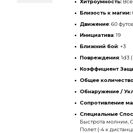
Хитроумность:
Все
Близость к магии:
Движение
: 60 футо
Инициатива
: 19
Ближний бой
: +3
Повреждения
: 1d3 
Коэффициент Защ
Общее количество
Обнаружение / Ук
Сопротивление ма
Специальные Спо
Быстрота молнии, 
Полет (-4 к дистан