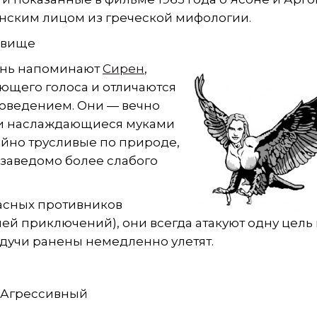
нским лицом из греческой мифологии.
овище
чень напоминают
Сирен
,
ющего голоса и отличаются
поведением. Они — вечно
и наслаждающиеся муками
айно трусливые по природе,
 заведомо более слабого
асных противников
лей приключений), они всегда атакуют одну цель
удучи ранены немедленно улетят.
й
Агрессивный