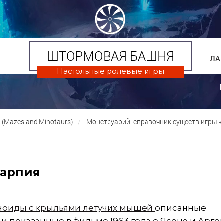
ШТОРМОВАЯ БАШНЯ
ЛА
Настольные ролевые игры
(Mazes and Minotaurs)
Монструарий: справочник существ игры
Гарпия
ноиды с крыльями летучих мышей
описанные
и показанные в фильме 1963 года о Ясоне и Арго