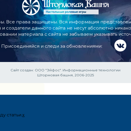
ы. Все права защищены. Вся информация представлена
 и создатели данного сайта не несут абсолютно никако
овании материала с сайта не забываем указывать источ
Присоединяйся и следи за обновлениями:
Сайт создан:
ООО "Эйфос". Информационные технологии
Штормовая башня, 2006-2025
у статьи.
x