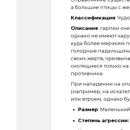
а большие птицы с же
Классификация
: Чуд
Описание
: гарпии о
однако не имеют чару
куда более мерзким 
голодные падальщик
своих жертв, чрезвыч
охотящиеся только на
противника.
При нападении на оп
(например, на искате
или втроем, однако б
Размер
: Маленьки
Степень агрессии: