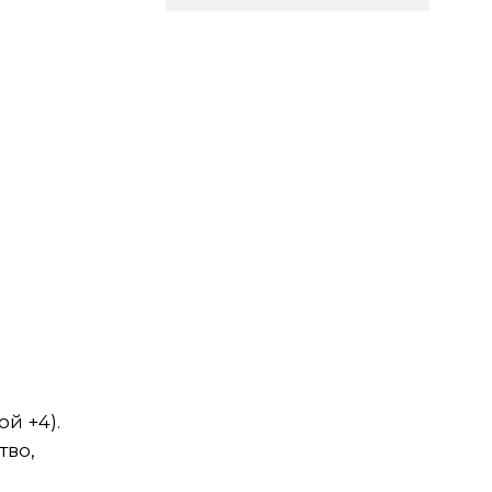
ой +4).
тво,