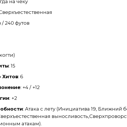
гда на чеку
Сверхъестественная
в / 240 футов
(когти)
иты
: 15
 Хитов
: 6
лонение
: +4 / +12
гии
: +2
собности
: Атака с лету (Инициатива 19, Ближний б
Сверхъестественная выносливость,Сверхпроворс
ционным атакам).