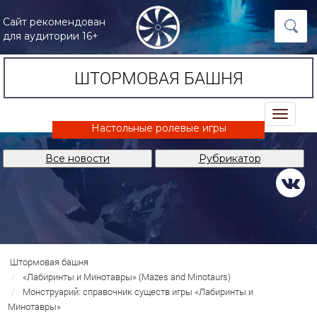
Сайт рекомендован
для аудитории 16+
ШТОРМОВАЯ БАШНЯ
trk
Настольные ролевые игры
Все новости
Рубрикатор
Штормовая башня
«Лабиринты и Минотавры» (Mazes and Minotaurs)
Монструарий: справочник существ игры «Лабиринты и
Минотавры»