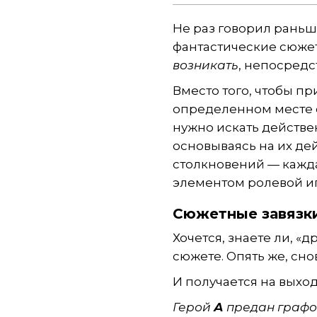
Не раз говорил раньше
фантастические сюже
возникать
, непосредс
Вместо того, чтобы п
определенном месте с
нужно искать действе
основываясь на их де
столкновений — кажда
элементом ролевой и
Сюжетные завязки
Хочется, знаете ли, «
сюжете. Опять же, сно
И получается на выход
Герой
А
предан граф