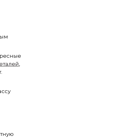
ным
ересные
еталей
,
.
ассу
атную