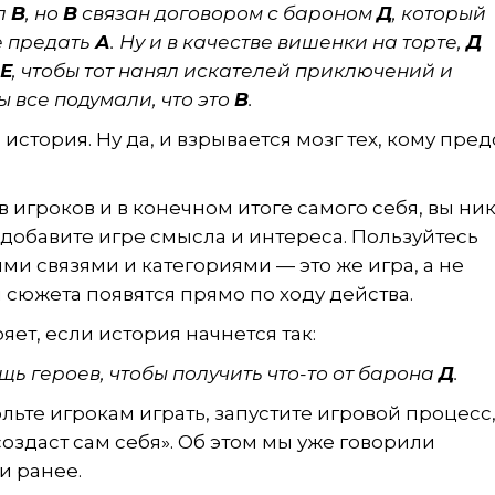
л
В
, но
В
связан договором с бароном
Д
, который
е предать
А
. Ну и в качестве вишенки на торте,
Д
Е
, чтобы тот нанял искателей приключений и
бы все подумали, что это
В
.
история. Ну да, и взрывается мозг тех, кому пред
в игроков и в конечном итоге самого себя, вы ни
 добавите игре смысла и интереса. Пользуйтесь
и связями и категориями — это же игра, а не
 сюжета появятся прямо по ходу действа.
яет, если история начнется так:
ь героев, чтобы получить что-то от барона
Д
.
льте игрокам играть, запустите игровой процесс,
оздаст сам себя». Об этом мы уже говорили
и ранее.