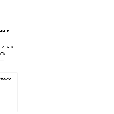
ии с
 и как
ать
 —
писано