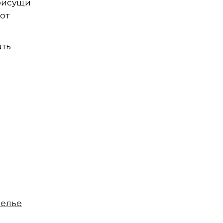
присущи
от
ать
елье