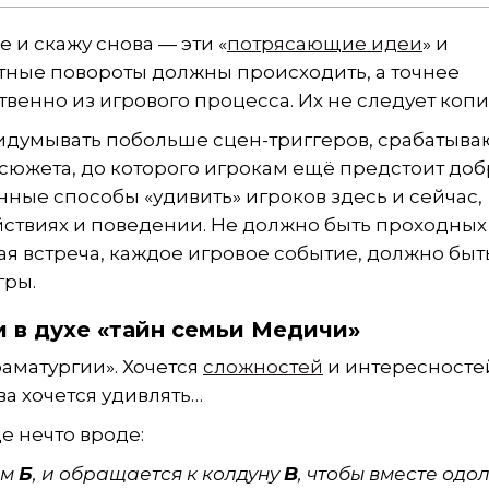
 и скажу снова — эти «
потрясающие идеи
» и
тные повороты должны происходить, а точнее
твенно из игрового процесса. Их не следует копи
ридумывать побольше сцен-триггеров, срабатыва
южета, до которого игрокам ещё предстоит доб
нные способы «удивить» игроков здесь и сейчас,
йствиях и поведении. Не должно быть проходных
я встреча, каждое игровое событие, должно быт
гры.
 в духе «тайн семьи Медичи»
драматургии». Хочется
сложностей
и интересносте
ва хочется удивлять…
е нечто вроде:
ом
Б
, и обращается к колдуну
В
, чтобы вместе одо