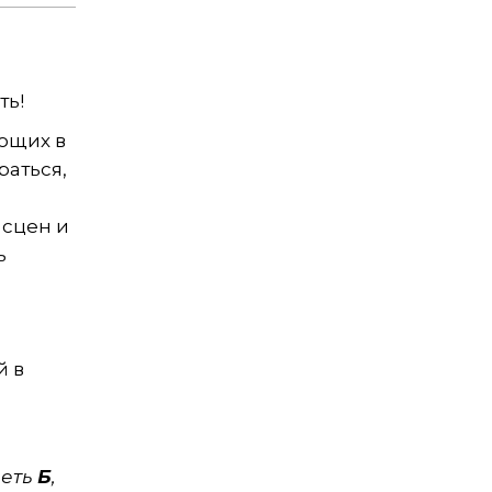
ть!
ющих в
раться,
 сцен и
ь
й в
леть
Б
,