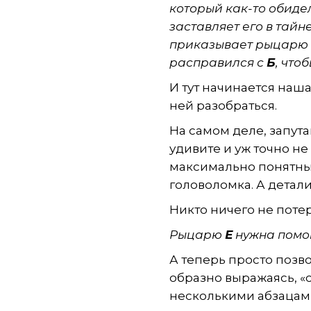
который как-то обиде
заставляет его в тайн
приказывает рыцарю
расправился с
Б
, что
И тут начинается наша 
ней разобраться.
На самом деле, запута
удивите и уж точно не
максимально понятным
головоломка. А детали
Никто ничего не потер
Рыцарю
Е
нужна помощ
А теперь просто позво
образно выражаясь, «с
несколькими абзацам