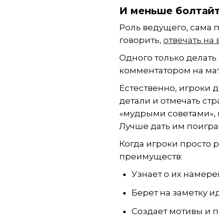
И меньше болтайт
Роль ведущего, сама 
говорить,
отвечать на
Одного только делать
комментатором на мат
Естественно, игроки 
детали и отмечать ст
«мудрыми советами»,
Лучше дать им поиграт
Когда игроки просто 
преимуществ:
Узнает о их намер
Берет на заметку и
Создает мотивы и п