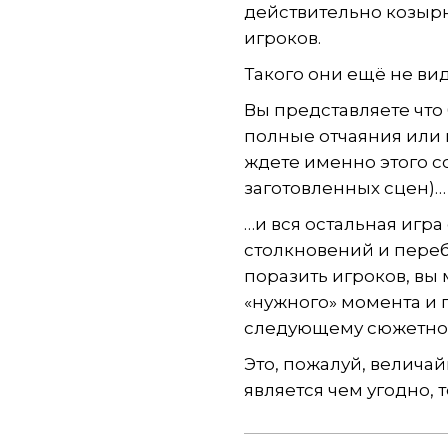
действительно козырн
игроков.
Такого они ещё не виде
Вы представляете что 
полные отчаяния или 
ждете именно этого с
заготовленных сцен)…
…и вся остальная игр
столкновений и переб
поразить игроков, вы 
«нужного» момента и п
следующему сюжетному
Это, пожалуй, велича
является чем угодно, 