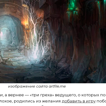
изображение сайта artfile.me
, а вернее — «три греха» ведущего, о которых п
плохое, родились из желания
добавить в игру
поб