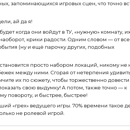
ых, запоминающихся игровых сцен, что точно вс
ли, ай да я!
будет когда они войдут в ТУ, «нужную» комнату, их
наоборот, крики радости. Одним словом — от вс
обытия (ну и ещё парочку других, подобных
а становится просто набором локаций, никому не
ежек между ними. Сгорая от нетерпения удивить
мчите их по сюжету, чтобы торжественно довести
оказать свою выдумку! А потом, также точно — к
 повороту, и быстрее, быстрее!
йший «грех» ведущего игры. 70% времени такое д
только не ролевой игрой.