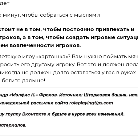
ждет
 минут, чтобы собраться с мыслями
тоит не в том, чтобы постоянно привлекать и
роков, а в том, чтобы создать игровые ситуац
ем вовлеченности игроков.
тскую игру «картошка»? Вам нужно поймать мяч
осить его другому игроку. Вот это и должен дел
икогда не должен долго оставаться у вас в руках
и бегите дальше!
ндр «Мэлфис К.» Фролов
. Источник:
Штормовая башня
, на
еженедельной рассылки сайта
roleplayingtips.com
ашу
группу Вконтакте
и будьте в курсе всех изменений.
материалов.