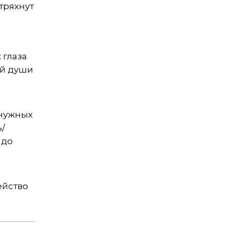
тряхнут
 глаза
ей души
 нужных
/
 до
ейство