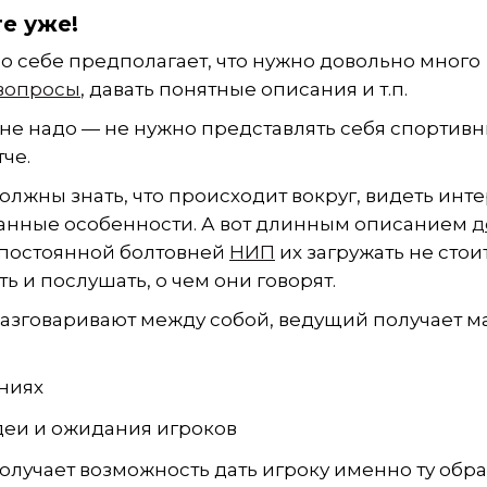
е уже!
по себе предполагает, что нужно довольно много
 вопросы
, давать понятные описания и т.п.
 не надо — не нужно представлять себя спортив
че.
должны знать, что происходит вокруг, видеть инт
ранные особенности. А вот длинным описанием
д
 постоянной болтовней
НИП
их загружать не стоит
ь и послушать, о чем они говорят.
разговаривают между собой, ведущий получает м
ениях
деи и ожидания игроков
олучает возможность дать игроку именно ту обр