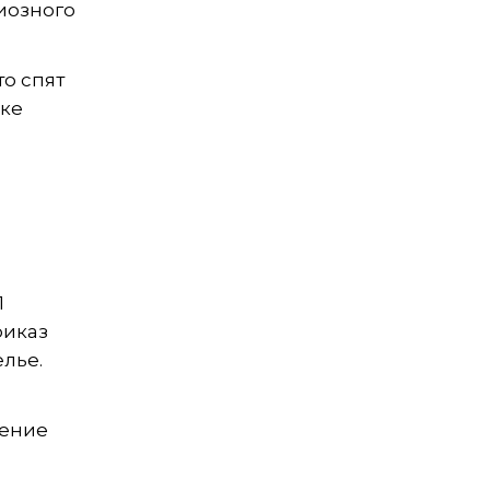
гиозного
то спят
нке
1
риказ
лье.
вение