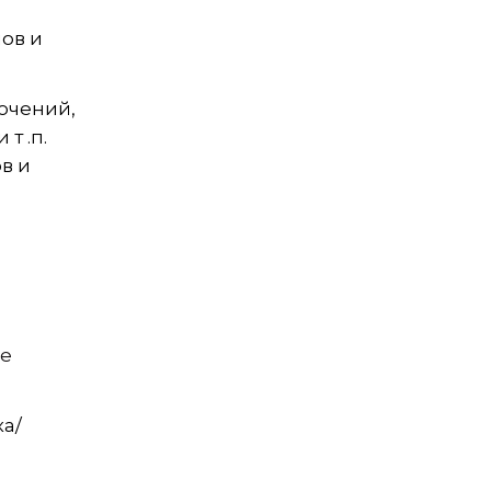
ов и
ючений,
т .п.
в и
е
а/