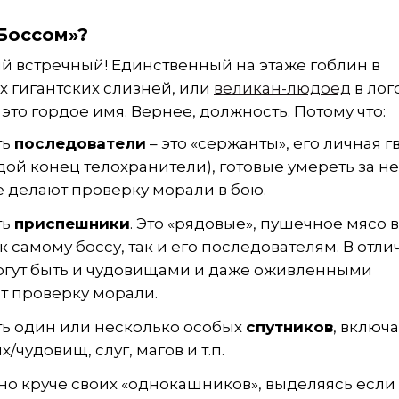
Боссом»?
ый встречный! Единственный на этаже гоблин в
 гигантских слизней, или
великан-людоед
в лог
 это гордое имя. Вернее, должность. Потому что:
ть
последователи
– это «сержанты», его личная 
дой конец телохранители), готовые умереть за не
е делают проверку морали в бою.
ть
приспешники
. Это «рядовые», пушечное мясо 
самому боссу, так и его последователям. В отли
огут быть и чудовищами и даже оживленными
т проверку морали.
ть один или несколько особых
спутников
, включ
чудовищ, слуг, магов и т.п.
о круче своих «однокашников», выделяясь если 