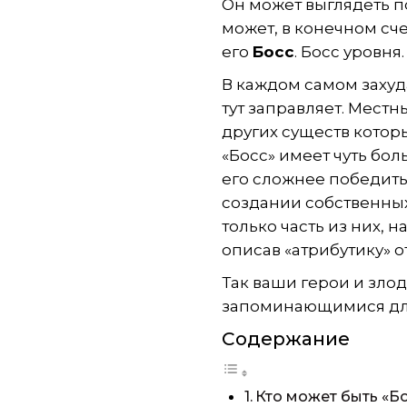
Он может выглядеть п
может, в конечном сче
его
Босс
. Босс уровня
В каждом самом захуд
тут заправляет. Местны
других существ кото
«Босс» имеет чуть бол
его сложнее победить
создании собственных
только часть из них,
описав «атрибутику» от
Так ваши герои и злод
запоминающимися для
Содержание
Кто может быть «Б