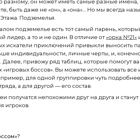
о разному, он может иметь самые разные имена,
те, быть даже не «он», а «она»… Но мы всегда наз
. Этажа. Подземелья.
алом подземелье есть тот самый парень, которы
й лидер, а то и не один. В отличие от
«орка №21»
рых искатели приключений привыкли выносить п
ьше индивидуальности, личные черты, и, конечно
. Далее, привожу ряд таблиц, которые помогут в
 «игровых боссов». Вы можете использовать все 
 например, для одной группировки чуть подробне
ряда, а для другой — его состав.
еи получатся непохожими друг на друга и станут
 игроков.
оссом»?