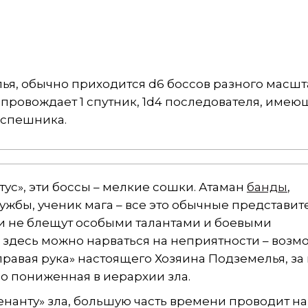
лья, обычно приходится d6 боссов разного масшт
провождает 1 спутник, 1d4 последователя, имеющ
испешника.
тус», эти боссы – мелкие сошки. Атаман
банды
,
ужбы, ученик мага – все это обычные представит
ни не блещут особыми талантами и боевыми
и здесь можно нарваться на неприятности – возм
равая рука» настоящего Хозяина Подземелья, за 
о пониженная в иерархии зла.
енанту» зла, большую часть времени проводит на