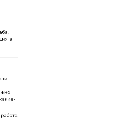
аба,
их, в
ели
ожно
какие-
 работе.