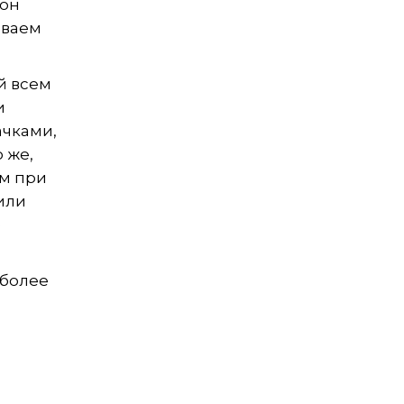
 он
ываем
й всем
и
ачками,
 же,
ам при
или
е
 более