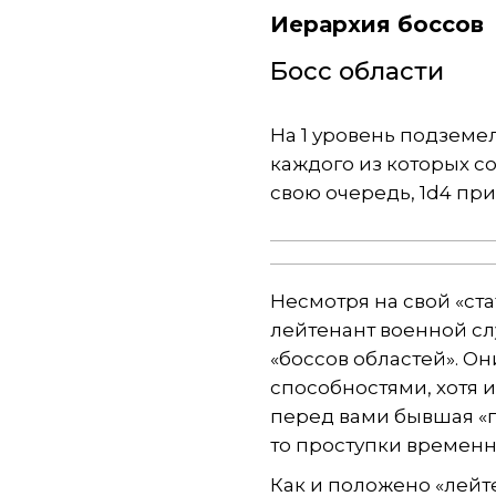
Иерархия боссов
Босс области
На 1 уровень подземе
каждого из которых со
свою очередь, 1d4 пр
Несмотря на свой «ста
лейтенант военной сл
«боссов областей». О
способностями, хотя 
перед вами бывшая «п
то проступки временн
Как и положено «лейт