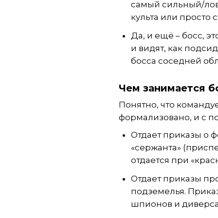
самый сильный/ловк
культа или просто 
Да, и ещё – босс, 
и видят, как подси
босса соседней обл
Чем занимается б
Понятно, что командуе
формализовано, и с по
Отдает приказы о 
«сержанта» (присп
отдается при «крас
Отдает приказы пр
подземелья. Прика
шпионов и диверса