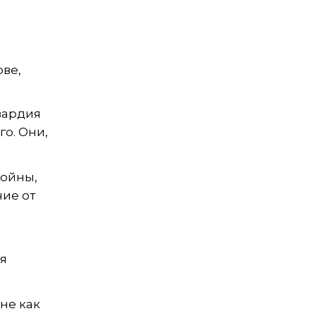
ове,
гвардия
го. Они,
войны,
чие от
ая
не как