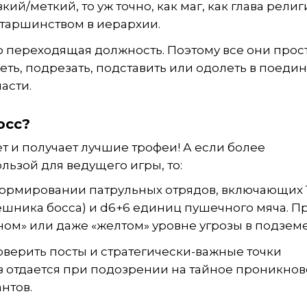
ий/меткий, то уж точно, как маг, как глава рели
старшинством в иерархии.
это переходящая должность. Поэтому все они прос
деть, подрезать, подставить или одолеть в поеди
асти.
осс?
т и получает лучшие трофеи! А если более
льзой для ведущего игры, то:
формировании патрульных отрядов, включающих 
ешника босса) и d6+6 единиц пушечного мяча. П
ном» или даже «желтом» уровне угрозы в подземе
оверить посты и стратегически-важные точки
з отдается при подозрении на тайное проникно
нтов.