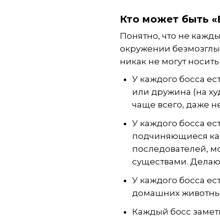
Кто может быть «
Понятно, что не кажд
окружении безмозглых
никак не могут носить
У каждого босса ес
или дружина (на ху
чаще всего, даже н
У каждого босса ес
подчиняющиеся как 
последователей, м
существами. Делаю
У каждого босса ес
домашних животных/
Каждый босс заметн