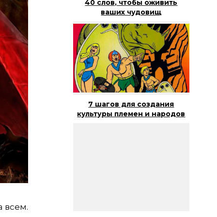
40 слов, чтобы оживить
ваших чудовищ
7 шагов для создания
культуры племен и народов
а всем.