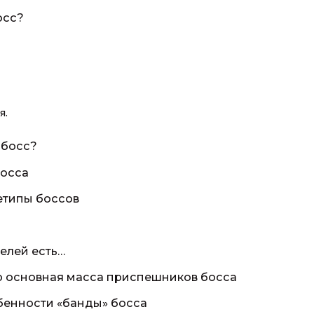
осс?
я.
 босс?
босса
етипы боссов
елей есть…
ою основная масса приспешников босса
бенности «банды» босса