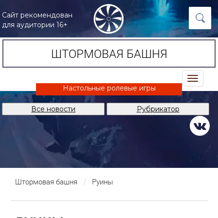
Сайт рекомендован
для аудитории 16+
ШТОРМОВАЯ БАШНЯ
trk
Настольные ролевые игры
Все новости
Рубрикатор
Штормовая башня
Руины